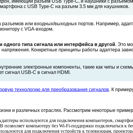
ртфон, имеющий разъем USB Type-C, и наушники с разъемом
смартфона с USB Type-C на разъем 3.5 мм для наушников.
а разъемов или входных/выходных портов. Например, адап
 монитору с VGA-входом.
 одного типа сигнала или интерфейса в другой
. Это м
апряжения. Конкретные принципы работы адаптера зависят
нутренние электронные компоненты, такие как чипы и схем
ет сигнал USB-C в сигнал HDMI.
ровую технологию для преобразования сигналов
. К пример
изни и различных отраслях. Рассмотрим некоторые приме
 Адаптеры используются для подключения компьютеров, смартфо
B позволяет компьютеру без Wi-Fi-поддержки подключаться к б
используются для подключения устройств к телевизорам, проект