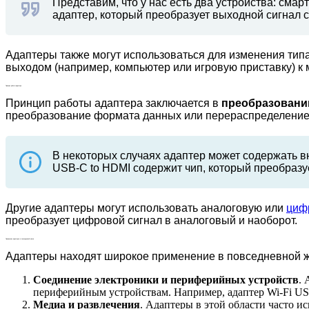
Представим, что у нас есть два устройства: сма
адаптер, который преобразует выходной сигнал 
Адаптеры также могут использоваться для изменения тип
выходом (например, компьютер или игровую приставку) к
Принцип работы адаптера
Принцип работы адаптера заключается в
преобразовании
преобразование формата данных или перераспределение н
В некоторых случаях адаптер может содержать в
USB-C to HDMI содержит чип, который преобразу
Другие адаптеры могут использовать аналоговую или
циф
преобразует цифровой сигнал в аналоговый и наоборот.
Применение адаптеров в повседневной жизни
Адаптеры находят широкое применение в повседневной ж
Соединение электроники и периферийных устройств
.
периферийным устройствам. Например, адаптер Wi-Fi US
Медиа и развлечения
. Адаптеры в этой области часто 