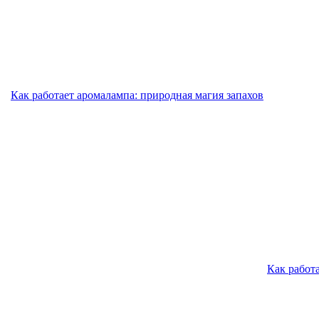
Как работает аромалампа: природная магия запахов
Как работ