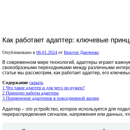
Как работает адаптер: ключевые прин
Опубликовано в
06.01.2024
от
Виктор Данченко
В современном мире технологий, адаптеры играют важную
своеобразными переходниками между различными интерфе
статье мы рассмотрим, как работает адаптер, его ключе
Содержание
скрыть
1
Что такое адаптер и для чего он нужен?
2
Принцип работы адаптера
3
Применение адаптеров в повседневной жизни
Что такое адаптер и для чего он нужен?
Адаптер – это устройство, которое используется для под
перераспределения сигналов, напряжения или данных, чт